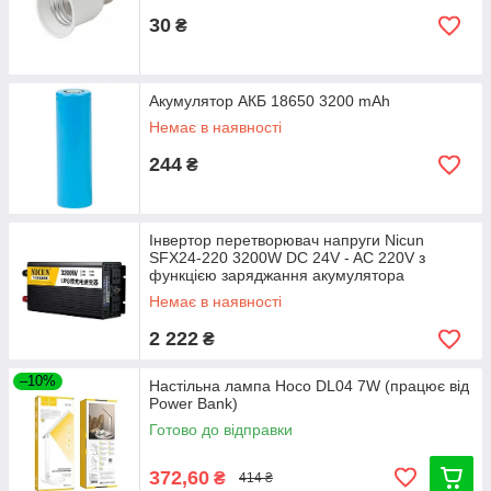
30
₴
Акумулятор АКБ 18650 3200 mAh
Немає в наявності
244
₴
Інвертор перетворювач напруги Nicun
SFX24-220 3200W DC 24V - AC 220V з
функцією заряджання акумулятора
Немає в наявності
2 222
₴
–10%
Настільна лампа Hoco DL04 7W (працює від
Power Bank)
Готово до відправки
372,60
₴
414 ₴