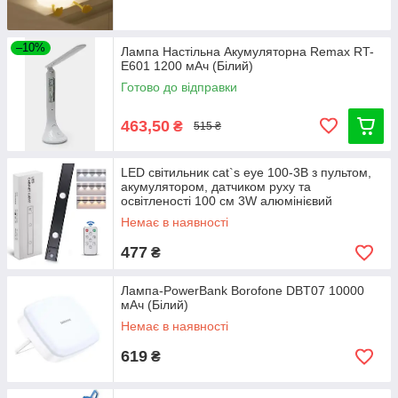
–10%
Лампа Настільна Акумуляторна Remax RT-
E601 1200 мАч (Білий)
Готово до відправки
463,50
₴
515 ₴
LED світильник cat`s eye 100-3B з пультом,
акумулятором, датчиком руху та
освітленості 100 см 3W алюмінієвий
Немає в наявності
477
₴
Лампа-PowerBank Borofone DBT07 10000
мАч (Білий)
Немає в наявності
619
₴