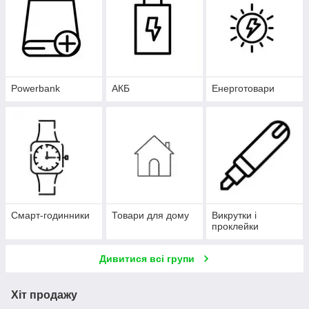
Powerbank
АКБ
Енерготовари
Смарт-годинники
Товари для дому
Викрутки і
проклейки
Дивитися всі групи
Хіт продажу