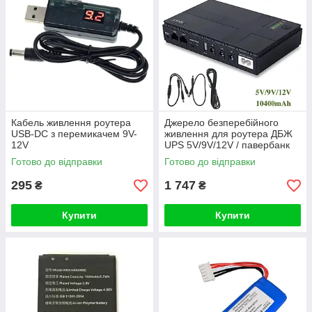
Кабель живлення роутера
Джерело безперебійного
USB-DC з перемикачем 9V-
живлення для роутера ДБЖ
12V
UPS 5V/9V/12V / павербанк
для роутера 10400mAh /
Готово до відправки
Готово до відправки
DC1018P
295
1 747
₴
₴
Купити
Купити