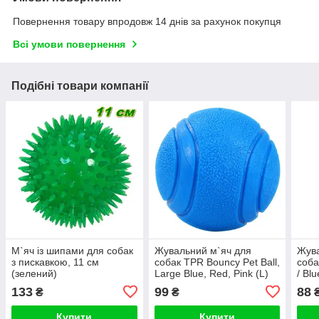
Повернення товару впродовж 14 днів за рахунок покупця
Всі умови повернення
Подібні товари компанії
М`яч із шипами для собак
Жувальний м`яч для
Жува
з пискавкою, 11 см
собак TPR Bouncy Pet Ball,
соба
(зелений)
Large Blue, Red, Pink (L)
/ Bl
133
99
88
₴
₴
Купити
Купити