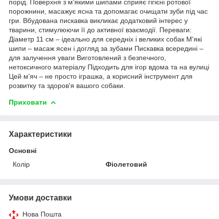
порід. Поверхня з м'якими шипами сприяє гігієні ротової
порожнини, масажує ясна та допомагає очищати зуби під час
гри. Вбудована пискавка викликає додатковий інтерес у
тварини, стимулюючи її до активної взаємодії. Переваги:
Діаметр 11 см – ідеально для середніх і великих собак М'які
шипи – масаж ясен і догляд за зубами Пискавка всередині –
для залучення уваги Виготовлений з безпечного,
нетоксичного матеріалу Підходить для ігор вдома та на вулиці
Цей м'яч – не просто іграшка, а корисний інструмент для
розвитку та здоров'я вашого собаки.
Приховати
Характеристики
Основні
Колір
Фіолетовий
Умови доставки
Нова Пошта