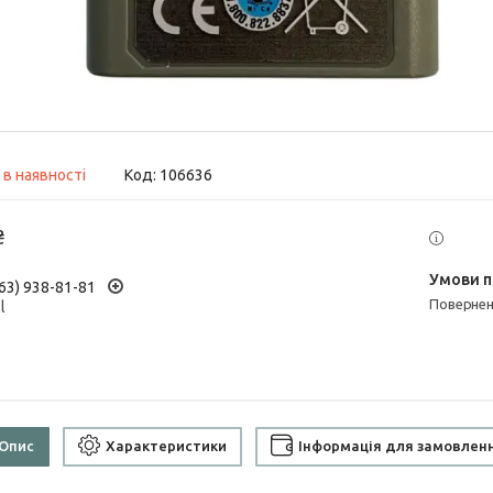
 в наявності
Код:
106636
₴
63) 938-81-81
поверне
l
Опис
Характеристики
Інформація для замовлен