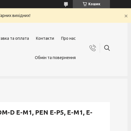
Кошик
арних вихідних!
авка та оплата
Контакти
Про нас
Обмін та повернення
-D E-M1, PEN E-P5, E-M1, E-