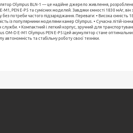
лятор Olympus BLN-1 — це надійне джерело живлення, розроблене
E-M1, PEN E-P5 та сумісних моделей. Завдяки ємності 1830 мАг, він
у без потреби частого підзаряджання. Переваги: • Висока ємність 1
ність із популярними моделями камер Olympus. • Сучасна літій-іонна
н служби. • Компактний і легкий корпус, зручний для транспортуван
us OM-D E-M1 Olympus PEN E-P5 Цей акумулятор стане оптимальним 
лу автономність та стабільну роботу своєї техніки.