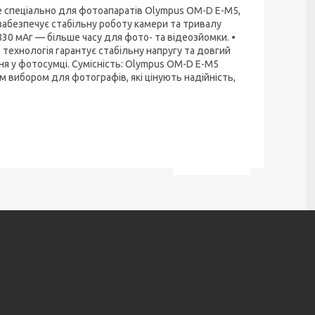
 спеціально для фотоапаратів Olympus OM-D E-M5,
 забезпечує стабільну роботу камери та тривалу
830 мАг — більше часу для фото- та відеозйомки. •
 технологія гарантує стабільну напругу та довгий
ня у фотосумці. Сумісність: Olympus OM-D E-M5
вибором для фотографів, які цінують надійність,