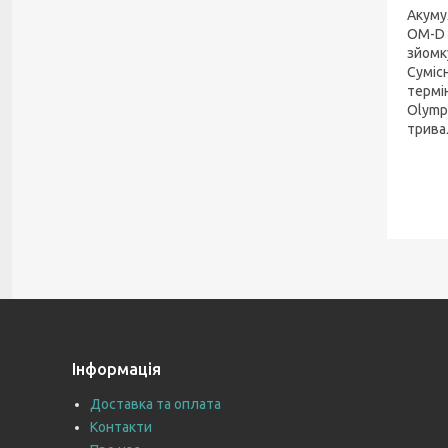
Акуму
OM-D 
зйомк
Суміс
термі
Olymp
трива
Інформація
Доставка та оплата
Контакти