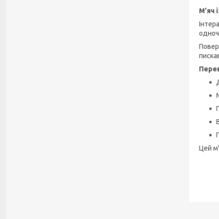
М'яч 
Інтера
одноч
Повер
писка
Пере
Цей м'