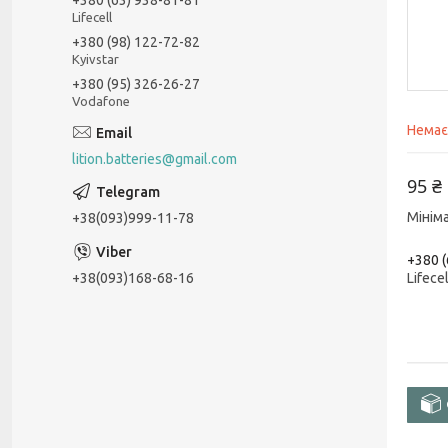
Lifecell
+380 (98) 122-72-82
Kyivstar
+380 (95) 326-26-27
Vodafone
Немає
lition.batteries@gmail.com
95 ₴
Мінім
+38(093)999-11-78
+380 (
+38(093)168-68-16
Lifecel