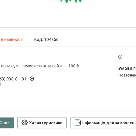
 в наявності
Код:
104266
альна сума замовлення на сайті — 100 ₴
поверне
63) 938-81-81
l
Опис
Характеристики
Інформація для замовлен