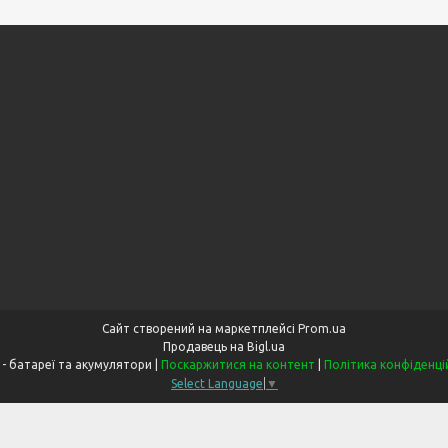
Сайт створений на маркетплейсі
Prom.ua
Продавець на Bigl.ua
LitiOn - батареї та акумулятори |
Поскаржитися на контент
|
Політика конфіденці
Select Language
▼