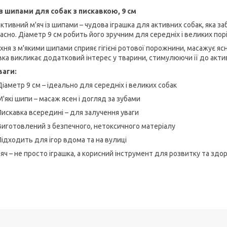
із шипами для собак з пискавкою, 9 см
ктивний м'яч із шипами – чудова іграшка для активних собак, яка з
асно. Діаметр 9 см робить його зручним для середніх і великих пор
хня з м'якими шипами сприяє гігієні ротової порожнини, масажує яс
вка викликає додатковий інтерес у тварини, стимулюючи її до актив
ваги:
Діаметр 9 см – ідеально для середніх і великих собак
М'які шипи – масаж ясен і догляд за зубами
Пискавка всередині – для залучення уваги
Виготовлений з безпечного, нетоксичного матеріалу
Підходить для ігор вдома та на вулиці
яч – не просто іграшка, а корисний інструмент для розвитку та здор