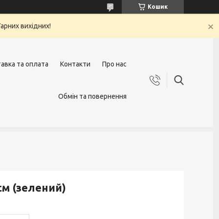
Кошик
арних вихідних!
авка та оплата
Контакти
Про нас
Обмін та повернення
см (зелений)