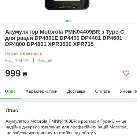
Акумулятор Motorola PMN04409BR з Type-C
для рацей DP4801E DP4400 DP4401 DP4601
DP4800 DP4801 XPR3500 XPR735
Немає в наявності
Код: 104229
Роздріб
999
₴
Опис
Характеристики
Доставка
Оплата
Умови п
Опис
Акумулятор Motorola PMNN4409BR з роз'ємом Type-C — це
надійне джерело живлення для професійних рацій Motorola,
що забезпечує тривалу та стабільну роботу у