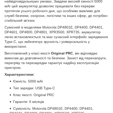
найвідповідальніших умовах. Завдяки високій ємності 5000
мАг цей акумулятор дозволяє працювати без перерви
протягом усього робочого дня, що особливо важливо для
служб безпеки, охорони, логістики та інших сфер, де потрібен
стабільний зв’язок.
Сумісний із моделями Motorola DP4801E, DP4400, DP4401,
DP4601, DP4800, DP4801, XPR3500, XPR735, акумулятор
легко встановлюється та має сучасний інтерфейс заряджання
Type-C, що забезпечує зручність і універсальність у
використанні.
Виготовлений у класі якості
Original PRC
, він відповідає
вимогам до довговічності та безпеки. Захист від перенапруги,
перегріву та перезарядки гарантує надійну експлуатацію
пристрою.
Характеристики:
Ємність: 5000 мАг
Тип зарядки: USB Type-C
Клас якості: Original PRC
Гарантія: 6 місяців
Сумісність: Motorola DP4801E, DP4400, DP4401,