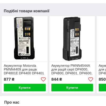
Подібні товари компанії
Акумулятор Motorola
Акумулятор PMNN4544A
Аку
PMNN4409 для раців
для рацій серії DP4000,
для 
DP4801E DP4400 DP4401
DP4800, DP4801, DP4600,
DP48
DP4601 DP4800 DP4801
DP4601, DP4400,DP4401,
DP46
877
844
850
₴
₴
XPR3500 XPR735 [Original
DP4801
DP4
Купити
Купити
Про нас