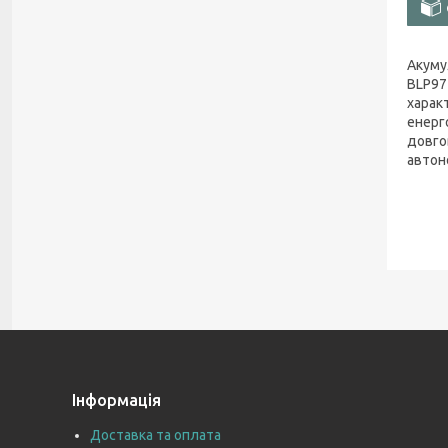
Акуму
BLP97
харак
енерг
довго
автон
Інформація
Доставка та оплата