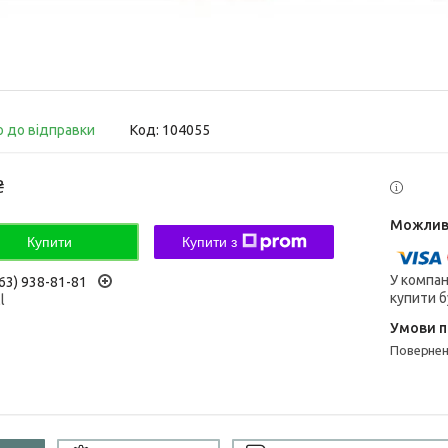
о до відправки
Код:
104055
₴
Купити
Купити з
У компан
63) 938-81-81
купити б
l
поверне