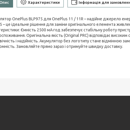
Опис
Характеристики
Інформація для замовлен
лятор OnePlus BLP975 для OnePlus 11 / 11R – надійне джерело ене
5 – це ідеальне рішення для заміни оригінального елемента живлен
теристики: Ємність 2500 мА·год забезпечує стабільну роботу прист
оспоживання. Оригінальна якість (Original PRC) відповідає високим 
вічність і надійність. Акумулятор без логотипу стане відмінною з
омність. Замовляйте прямо зараз і отримуйте швидку доставку.