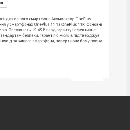
ня
ргії для вашого смартфона Акумулятор OnePlus
ня у смартфонах OnePlus 11 та OnePlus 11R. Основні
рою. Потужність 19.45 Вт·год гарантує ефективне
стандартам безпеки. Гарантія 6 місяців підтверджує
аміною для вашого смартфона, повертаючи йому повну