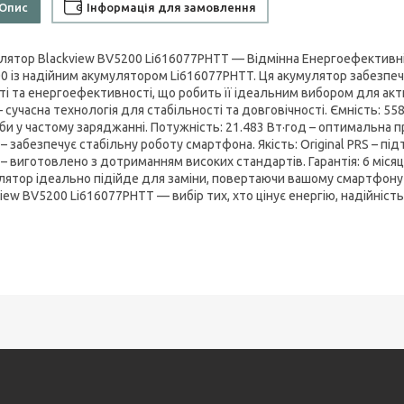
Опис
Інформація для замовлення
лятор Blackview BV5200 Li616077PHTT — Відмінна Енергоефективні
0 із надійним акумулятором Li616077PHTT. Ця акумулятор забезпе
ті та енергоефективності, що робить її ідеальним вибором для акт
 – сучасна технологія для стабільності та довговічності. Ємність: 
би у частому заряджанні. Потужність: 21.483 Вт·год – оптимальна 
 – забезпечує стабільну роботу смартфона. Якість: Original PRS – пі
– виготовлено з дотриманням високих стандартів. Гарантія: 6 місяці
лятор ідеально підійде для заміни, повертаючи вашому смартфону 
iew BV5200 Li616077PHTT — вибір тих, хто цінує енергію, надійність і