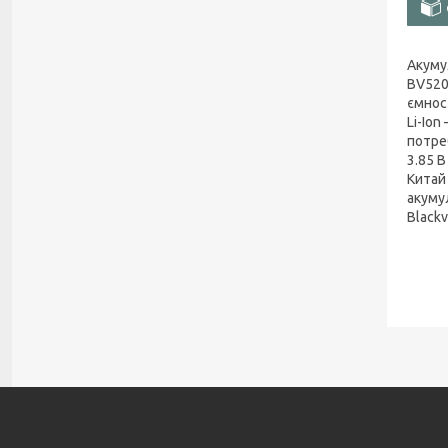
Акуму
BV520
ємнос
Li-Ion
потре
3.85 В
Китай 
акуму
Blackv