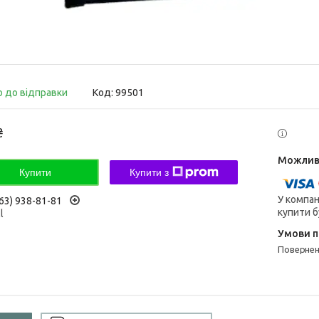
о до відправки
Код:
99501
₴
Купити
Купити з
У компан
63) 938-81-81
купити б
l
поверне