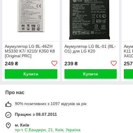
Акумулятор LG BL-46ZH
Акумулятор LG BL-01 (BL-
Акум
MS330 K7/ X210/ K350 K8
O1) для LG K20
K11 
[Original PRC]
X41
[Ori
249
239
257
₴
₴
Купити
Купити
Про нас
90% позитивних з 1097 відгуків за рік
Працює з 08.07.2011
м. Київ
пр-т. С.Бандери, 21, Київ, Україна