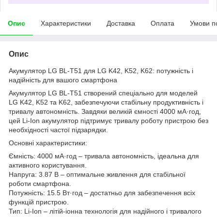
Опис
Характеристики
Доставка
Оплата
Умови п
Опис
Акумулятор LG BL-T51 для LG K42, K52, K62: потужність і
надійність для вашого смартфона
Акумулятор LG BL-T51 створений спеціально для моделей
LG K42, K52 та K62, забезпечуючи стабільну продуктивність і
тривалу автономність. Завдяки великій ємності 4000 мА·год,
цей Li-Ion акумулятор підтримує тривалу роботу пристрою без
необхідності частої підзарядки.
Основні характеристики:
Ємність: 4000 мА·год – тривала автономність, ідеальна для
активного користування.
Напруга: 3.87 В – оптимальне живлення для стабільної
роботи смартфона.
Потужність: 15.5 Вт·год – достатньо для забезпечення всіх
функцій пристрою.
Тип: Li-Ion – літій-іонна технологія для надійного і тривалого