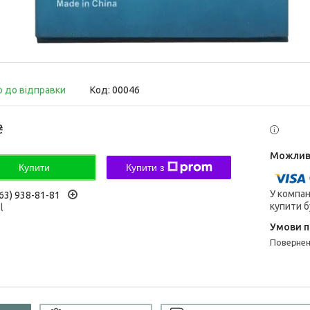
о до відправки
Код:
00046
₴
Купити
Купити з
У компан
63) 938-81-81
купити б
l
поверне