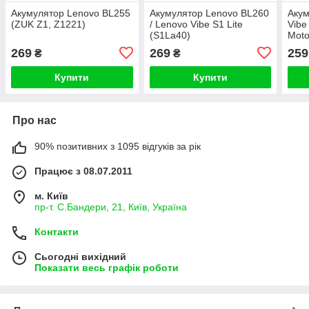
Акумулятор Lenovo BL255
Акумулятор Lenovo BL260
Акум
(ZUK Z1, Z1221)
/ Lenovo Vibe S1 Lite
Vibe
(S1La40)
Moto
XT16
269
269
259
₴
₴
PRC
Купити
Купити
Про нас
90% позитивних з 1095 відгуків за рік
Працює з 08.07.2011
м. Київ
пр-т. С.Бандери, 21, Київ, Україна
Контакти
Сьогодні вихідний
Показати весь графік роботи