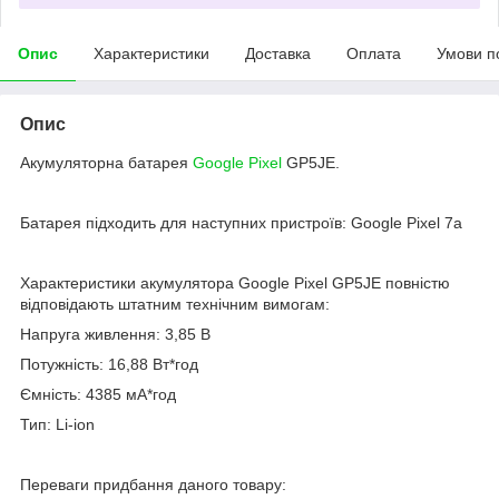
Опис
Характеристики
Доставка
Оплата
Умови п
Опис
Акумуляторна батарея
Google Pixel
GP5JE.
Батарея підходить для наступних пристроїв: Google Pixel 7a
Характеристики акумулятора Google Pixel GP5JE повністю
відповідають штатним технічним вимогам:
Напруга живлення: 3,85 В
Потужність: 16,88 Вт*год
Ємність: 4385 мА*год
Тип: Li-ion
Переваги придбання даного товару: