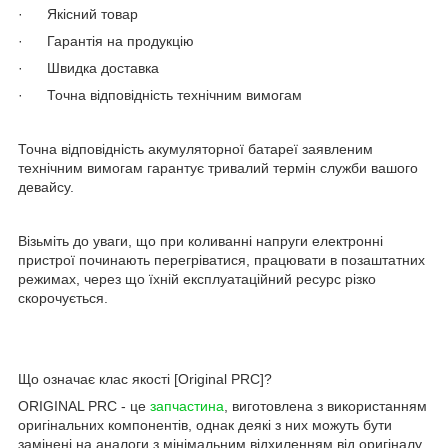
· Якісний товар
· Гарантія на продукцію
· Швидка доставка
· Точна відповідність технічним вимогам
Точна відповідність акумуляторної батареї заявленим
технічним вимогам гарантує тривалий термін служби вашого
девайсу.
Візьміть до уваги, що при коливанні напруги електронні
пристрої починають перегріватися, працювати в позаштатних
режимах, через що їхній експлуатаційний ресурс різко
скорочується.
Що означає клас якості [Original PRC]?
ORIGINAL PRC - це
запчастина
, виготовлена з використанням
оригінальних компонентів, однак деякі з них можуть бути
замінені на аналоги з мінімальним відхиленням від оригіналу.