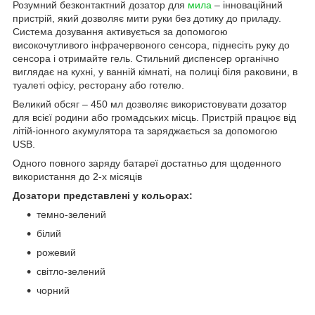
Розумний безконтактний дозатор для
мила
– інноваційний
пристрій, який дозволяє мити руки без дотику до приладу.
Система дозування активується за допомогою
високочутливого інфрачервоного сенсора, піднесіть руку до
сенсора і отримайте гель. Стильний диспенсер органічно
виглядає на кухні, у ванній кімнаті, на полиці біля раковини, в
туалеті офісу, ресторану або готелю.
Великий обсяг – 450 мл дозволяє використовувати дозатор
для всієї родини або громадських місць. Пристрій працює від
літій-іонного акумулятора та заряджається за допомогою
USB.
Одного повного заряду батареї достатньо для щоденного
використання до 2-х місяців
Дозатори представлені у кольорах:
темно-зелений
білий
рожевий
світло-зелений
чорний