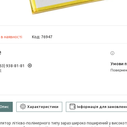
 в наявності
Код:
76947
₴
63) 938-81-81
поверне
l
Опис
Характеристики
Інформація для замовлен
лятор літієво-полімерного типу зараз широко поширений у високо