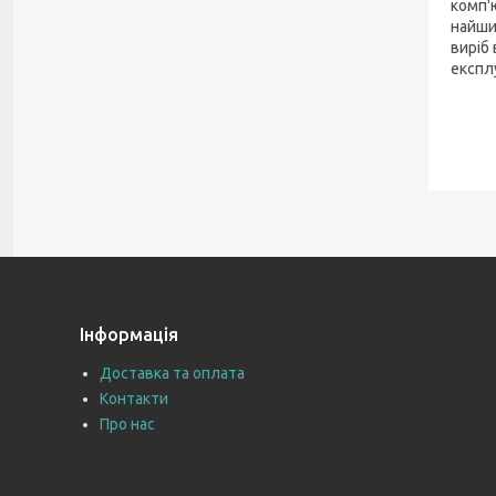
комп'
найши
виріб 
експл
Інформація
Доставка та оплата
Контакти
Про нас