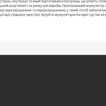
ютерах, ноутбуках та іншій портативній електроніці, що робить поп
рший асортимент на ринку цих виробів. Пропонований акумулятор 
від перезаряджання та перерозряджання, у такий спосіб забезпечуюч
уатації у Вашому пристрої. Купуйте акумуляторні батареї гуртом за 