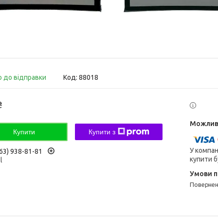
о до відправки
Код:
88018
₴
Купити
Купити з
У компан
63) 938-81-81
купити б
l
поверне