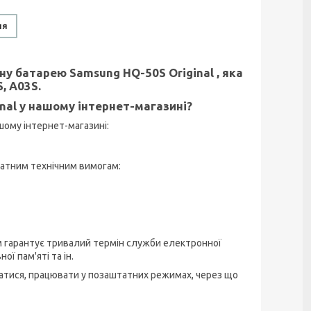
ня
 батарею Samsung HQ-50S Original , яка
, A03S.
nal у нашому інтернет-магазині?
шому інтернет-магазині:
атним технічним вимогам:
м гарантує тривалий термін служби електронної
ї пам'яті та ін.
ватися, працювати у позаштатних режимах, через що