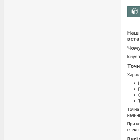
Наш 
вста
Чому
Існує
Точн
Харак
Т
Точна
начин
При к
їх екс
Вигі