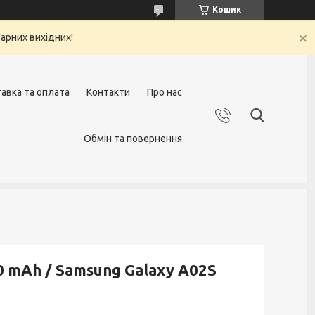
Кошик
арних вихідних!
авка та оплата
Контакти
Про нас
Обмін та повернення
0 mAh / Samsung Galaxy A02S