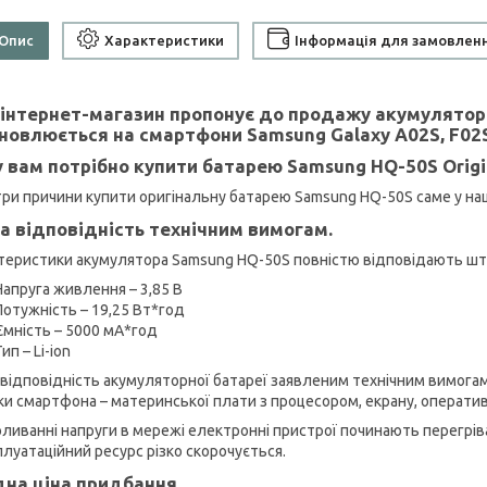
Опис
Характеристики
Інформація для замовлен
інтернет-магазин пропонує до продажу акумуляторну
новлюється на смартфони Samsung Galaxy A02S, F02S
 вам потрібно купити батарею Samsung HQ-50S Origi
 три причини купити оригінальну батарею Samsung HQ-50S саме у на
а відповідність технічним вимогам.
теристики акумулятора Samsung HQ-50S повністю відповідають шт
Напруга живлення – 3,85 В
Потужність – 19,25 Вт*год
Ємність – 5000 мА*год
ип – Li-ion
 відповідність акумуляторної батареї заявленим технічним вимога
ки смартфона – материнської плати з процесором, екрану, оперативно
оливанні напруги в мережі електронні пристрої починають перегрі
плуатаційний ресурс різко скорочується.
дна ціна придбання.