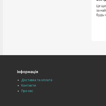
Це ще
за на
будь-я
Інформація
Доставка та оплата
Контакти
Про нас