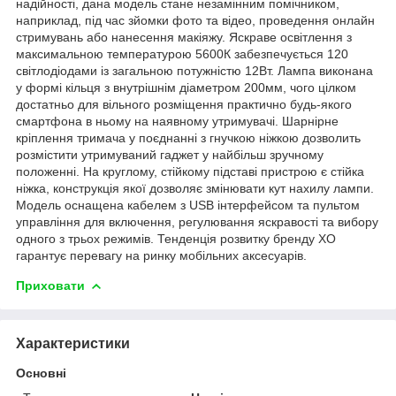
надійності, дана модель стане незамінним помічником,
наприклад, під час зйомки фото та відео, проведення онлайн
стримувань або нанесення макіяжу. Яскраве освітлення з
максимальною температурою 5600К забезпечується 120
світлодіодами із загальною потужністю 12Вт. Лампа виконана
у формі кільця з внутрішнім діаметром 200мм, чого цілком
достатньо для вільного розміщення практично будь-якого
смартфона в ньому на наявному утримувачі. Шарнірне
кріплення тримача у поєднанні з гнучкою ніжкою дозволить
розмістити утримуваний гаджет у найбільш зручному
положенні. На круглому, стійкому підставі пристрою є стійка
ніжка, конструкція якої дозволяє змінювати кут нахилу лампи.
Модель оснащена кабелем з USB інтерфейсом та пультом
управління для включення, регулювання яскравості та вибору
одного з трьох режимів. Тенденція розвитку бренду XO
гарантує перевагу на ринку мобільних аксесуарів.
Приховати
Характеристики
Основні