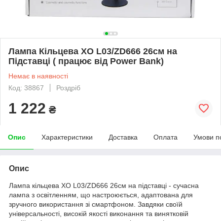
Лампа Кільцева XO L03/ZD666 26см на
Підставці ( працює від Power Bank)
Немає в наявності
Код: 38867
Роздріб
1 222
₴
Опис
Характеристики
Доставка
Оплата
Умови п
Опис
Лампа кільцева XO L03/ZD666 26см на підставці - сучасна
лампа з освітленням, що настроюється, адаптована для
зручного використання зі смартфоном. Завдяки своїй
універсальності, високій якості виконання та винятковій