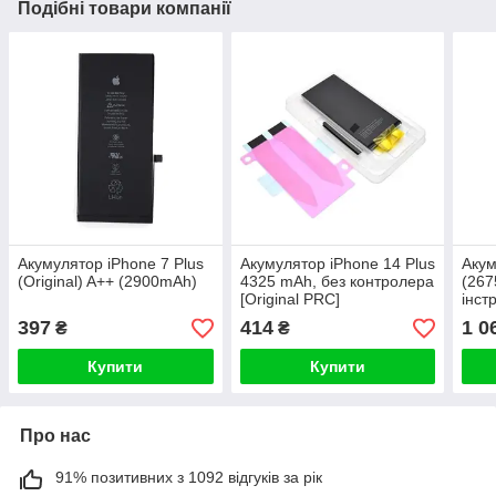
Подібні товари компанії
Акумулятор iPhone 7 Plus
Акумулятор iPhone 14 Plus
Акум
(Original) A++ (2900mAh)
4325 mAh, без контролера
(267
[Original PRC]
інст
вста
397
414
1 0
₴
₴
Купити
Купити
Про нас
91% позитивних з 1092 відгуків за рік