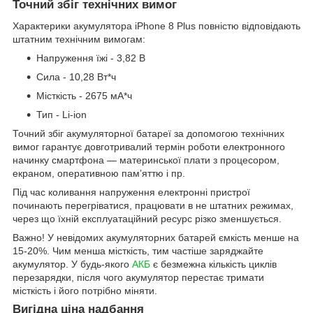
Точний збіг технічних вимог
Характерики акумулятора iPhone 8 Plus повністю відповідають
штатним технічним вимогам:
Напруження їжі - 3,82 В
Сила - 10,28 Вт*ч
Місткість - 2675 мА*ч
Тип - Li-ion
Точний збіг акумуляторної батареї за допомогою технічних
вимог гарантує довготривалий термін роботи електронного
начинку смартфона — материнської плати з процесором,
екраном, оперативною пам’яттю і пр.
Під час коливання напруження електронні пристрої
починають перегріватися, працювати в не штатних режимах,
через що їхній експлуатаційний ресурс різко зменшується.
Важно! У невідомих акумуляторних батарей ємкість менше на
15-20%. Чим менша місткість, тим частіше заряджайте
акумулятор. У будь-якого
АКБ
є безмежна кількість циклів
перезарядки, після чого акумулятор перестає тримати
місткість і його потрібно міняти.
Вигідна ціна надбання