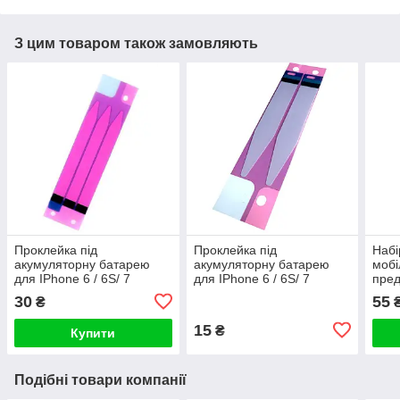
З цим товаром також замовляють
Проклейка під
Проклейка під
Набі
акумуляторну батарею
акумуляторну батарею
мобі
для IPhone 6 / 6S/ 7
для IPhone 6 / 6S/ 7
пред
потрійна
подвійна
30
55
₴
15
₴
Купити
Подібні товари компанії