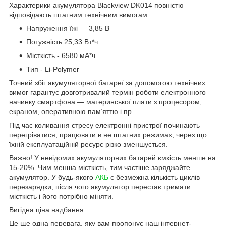
Характерики акумулятора Blackview DK014 повністю
відповідають штатним технічним вимогам:
Напруження їжі — 3,85 В
Потужність 25,33 Вт*ч
Місткість - 6580 мА*ч
Тип - Li-Polymer
Точний збіг акумуляторної батареї за допомогою технічних
вимог гарантує довготривалий термін роботи електронного
начинку смартфона — материнської плати з процесором,
екраном, оперативною пам’яттю і пр.
Під час коливання стресу електронні пристрої починають
перегріватися, працювати в не штатних режимах, через що
їхній експлуатаційній ресурс різко зменшується.
Важно! У невідомих акумуляторних батарей ємкість менше на
15-20%. Чим менша місткість, тим частіше заряджайте
акумулятор. У будь-якого
АКБ
є безмежна кількість циклів
перезарядки, після чого акумулятор перестає тримати
місткість і його потрібно міняти.
Вигідна ціна надбання
Це ще одна перевага, яку вам пропонує наш інтернет-