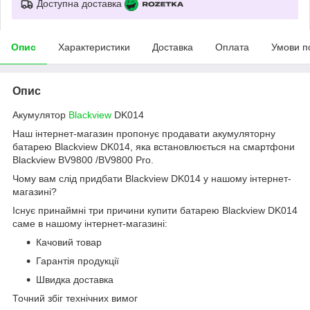
Доступна доставка
Опис
Характеристики
Доставка
Оплата
Умови п
Опис
Акумулятор
Blackview
DK014
Наш інтернет-магазин пропонує продавати акумуляторну
батарею Blackview DK014, яка встановлюється на смартфони
Blackview BV9800 /BV9800 Pro.
Чому вам слід придбати Blackview DK014 у нашому інтернет-
магазині?
Існує принаймні три причини купити батарею Blackview DK014
саме в нашому інтернет-магазині:
Качовий товар
Гарантія продукції
Швидка доставка
Точний збіг технічних вимог