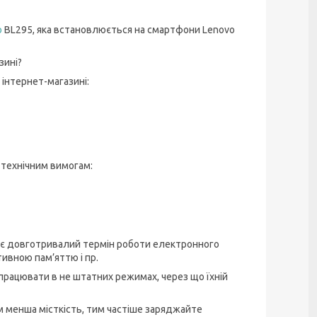
o
BL295, яка встановлюється на смартфони Lenovo
зині?
 інтернет-магазині:
технічним вимогам:
тує довготривалий термін роботи електронного
ивною пам’яттю і пр.
 працювати в не штатних режимах, через що їхній
м менша місткість, тим частіше заряджайте