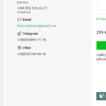
Kyivstar
+380 (95) 326-26-27
Vodafone
Готов
lition.batteries@gmail.com
299 
+38(093)999-11-78
+38(093)168-68-16
+380 (
Lifecel