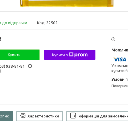
о до відправки
Код:
22502
₴
Купити
Купити з
У компан
63) 938-81-81
купити б
l
поверне
Опис
Характеристики
Інформація для замовлен