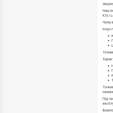
Аккум
Наш і
K5s і 
Чому 
Існує
Точний
Харак
Точни
начин
Під ч
експл
Важно