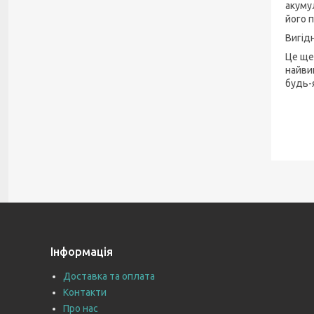
акуму
його п
Вигід
Це ще
найви
будь-я
Інформація
Доставка та оплата
Контакти
Про нас