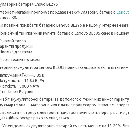
уляторна батарея Lnovo BL295
нтернет-магазин пропонує продавати акумуляторну батарею
Lenov
Lenovo K9.
ви повинні придбати батарею Lenovo BL295 в нашому інтернет-мага
 принаймні три причини купити батарею Lenovo BL295 саме в нашому
Качовий товар
Гарантія продукції
Швидка доставка
 збіг технічних вимог
терики акумулятора Lenovo BL295 повністю відповідають штатним 
Напруження їжі — 3,85 В
Потужність – 11,55 Вт*ч
Місткість - 3000 мА*ч
Тип - Li-ion Polymer
й збіг акумуляторної батареї за допомогою технічних вимог гаран
ку смартфона — материнської плати з процесором, екраном, операт
ас коливання стресу електронні пристрої починають перегріватися,
уатаційній ресурс різко зменшується.
! У невідомих акумуляторних батарей ємкість менше на 15-20%. Чи