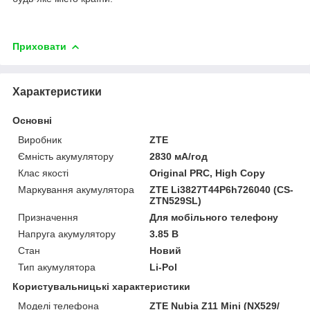
Приховати
Характеристики
Основні
Виробник
ZTE
Ємність акумулятору
2830 мА/год
Клас якості
Original PRC, High Copy
Маркування акумулятора
ZTE Li3827T44P6h726040 (CS-
ZTN529SL)
Призначення
Для мобільного телефону
Напруга акумулятору
3.85 В
Стан
Новий
Тип акумулятора
Li-Pol
Користувальницькі характеристики
Моделі телефона
ZTE Nubia Z11 Mini (NX529/