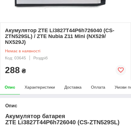
Акумулятор ZTE Li3827T44P6h726040 (CS-
ZTN529SL) / ZTE Nubia Z11 Mini (NX529/
NX529J)
Немає в наявності
Код: 03645
Роздріб
288
₴
Опис
Характеристики
Доставка
Оплата
Умови п
Опис
Акумулятор батарея
ZTE Li3827T44P6h726040 (CS-ZTN529SL)