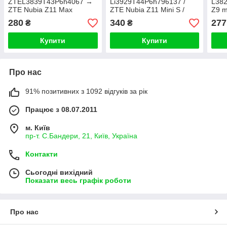
ZTEL3839T43P6h4067 →
Li3929T44P6h796137 /
L38
ZTE Nubia Z11 Max
ZTE Nubia Z11 Mini S /
Z9 m
ZTE Nubia Z17 mini
280
340
277
₴
₴
Купити
Купити
Про нас
91% позитивних з 1092 відгуків за рік
Працює з 08.07.2011
м. Київ
пр-т. С.Бандери, 21, Київ, Україна
Контакти
Сьогодні вихідний
Показати весь графік роботи
Про нас