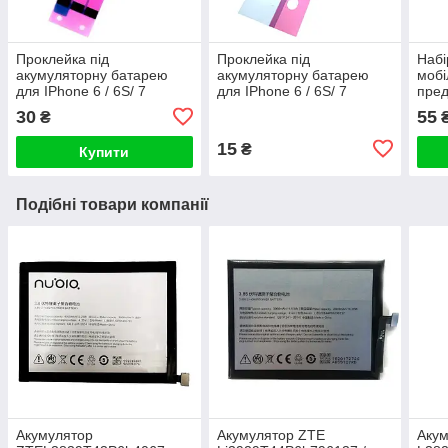
Проклейка під
Проклейка під
Набі
акумуляторну батарею
акумуляторну батарею
мобі
для IPhone 6 / 6S/ 7
для IPhone 6 / 6S/ 7
пред
потрійна
подвійна
30
55
₴
15
₴
Купити
Подібні товари компанії
Акумулятор
Акумулятор ZTE
Аку