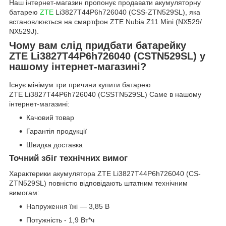
Наш інтернет-магазин пропонує продавати акумуляторну
батарею
ZTE
Li3827T44P6h726040 (CSS-ZTN529SL), яка
встановлюється на смартфон ZTE Nubia Z11 Mini (NX529/
NX529J).
Чому вам слід придбати батарейку
ZTE Li3827T44P6h726040 (CSTN529SL) у
нашому інтернет-магазині?
Існує мінімум три причини купити батарею
ZTE Li3827T44P6h726040 (CSSTN529SL) Саме в нашому
інтернет-магазині:
Качовий товар
Гарантія продукції
Швидка доставка
Точний збіг технічних вимог
Характерики акумулятора ZTE Li3827T44P6h726040 (CS-
ZTN529SL) повністю відповідають штатним технічним
вимогам:
Напруження їжі — 3,85 В
Потужність - 1,9 Вт*ч