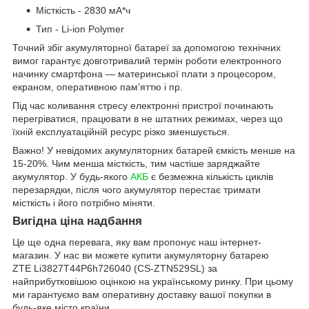
Місткість - 2830 мА*ч
Тип - Li-ion Polymer
Точний збіг акумуляторної батареї за допомогою технічних
вимог гарантує довготривалий термін роботи електронного
начинку смартфона — материнської плати з процесором,
екраном, оперативною пам’яттю і пр.
Під час коливання стресу електронні пристрої починають
перегріватися, працювати в не штатних режимах, через що
їхній експлуатаційній ресурс різко зменшується.
Важно! У невідомих акумуляторних батарей ємкість менше на
15-20%. Чим менша місткість, тим частіше заряджайте
акумулятор. У будь-якого
АКБ
є безмежна кількість циклів
перезарядки, після чого акумулятор перестає тримати
місткість і його потрібно міняти.
Вигідна ціна надбання
Це ще одна перевага, яку вам пропонує наш інтернет-
магазин. У нас ви можете купити акумуляторну батарею
ZTE Li3827T44P6h726040 (CS-ZTN529SL) за
найприбутковішою оцінкою на українському ринку. При цьому
ми гарантуємо вам оперативну доставку вашої покупки в
будь-яке місто країни.