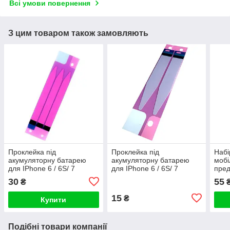
Всі умови повернення
З цим товаром також замовляють
Проклейка під
Проклейка під
Набі
акумуляторну батарею
акумуляторну батарею
мобі
для IPhone 6 / 6S/ 7
для IPhone 6 / 6S/ 7
пред
потрійна
подвійна
30
55
₴
15
₴
Купити
Подібні товари компанії