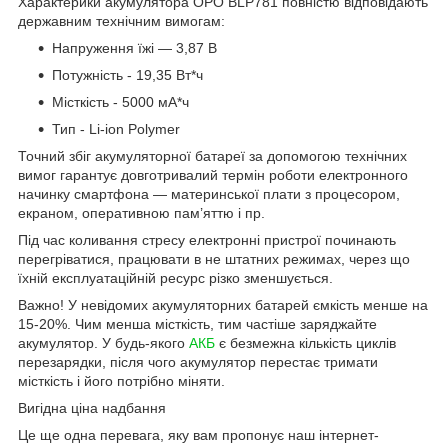
Характерики акумулятора OPO BLP781 повністю відповідають
державним технічним вимогам:
Напруження їжі — 3,87 В
Потужність - 19,35 Вт*ч
Місткість - 5000 мА*ч
Тип - Li-ion Polymer
Точний збіг акумуляторної батареї за допомогою технічних
вимог гарантує довготривалий термін роботи електронного
начинку смартфона — материнської плати з процесором,
екраном, оперативною пам’яттю і пр.
Під час коливання стресу електронні пристрої починають
перегріватися, працювати в не штатних режимах, через що
їхній експлуатаційній ресурс різко зменшується.
Важно! У невідомих акумуляторних батарей ємкість менше на
15-20%. Чим менша місткість, тим частіше заряджайте
акумулятор. У будь-якого
АКБ
є безмежна кількість циклів
перезарядки, після чого акумулятор перестає тримати
місткість і його потрібно міняти.
Вигідна ціна надбання
Це ще одна перевага, яку вам пропонує наш інтернет-