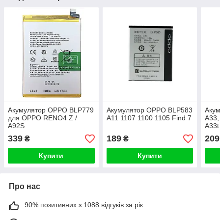
Акумулятор OPPO BLP779
Акумулятор OPPO BLP583
Аку
для OPPO RENO4 Z /
A11 1107 1100 1105 Find 7
A33,
A92S
A33t
339
189
209
₴
₴
Купити
Купити
Про нас
90% позитивних з 1088 відгуків за рік