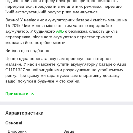
Під час коливання стресу електронні пристрої починають
перегріватися, працювати в не штатних режимах, через що
їхній експлуатаційній ресурс різко зменшується.
Важно! У невідомих акумуляторних батарей ємкість менше на
15-20%. Чим менша місткість, тим частіше заряджайте
акумулятор. У будь-якого
АКБ
є безмежна кількість циклів
перезарядки, після чого акумулятор перестає тримати
місткість і його потрібно міняти.
Вигідна ціна надбання
Це ще одна перевага, яку вам пропонує наш інтернет-
магазин. У нас ви можете купити акумуляторну батарею Asus
C11P1327 за найвигіднішими розрахунками на українському
ринку. При цьому ми гарантуємо вам оперативну доставку
вашої покупки в будь-яке місто країни.
Приховати
Характеристики
Основні
Виробник
Asus