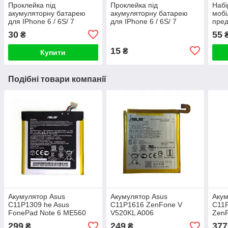
Проклейка під
Проклейка під
Набі
акумуляторну батарею
акумуляторну батарею
мобі
для IPhone 6 / 6S/ 7
для IPhone 6 / 6S/ 7
пред
потрійна
подвійна
30
55
₴
15
₴
Купити
Подібні товари компанії
Акумулятор Asus
Акумулятор Asus
Акум
C11P1309 he Asus
C11P1616 ZenFone V
C11P
FonePad Note 6 ME560
V520KL A006
Zen
299
249
377
₴
₴