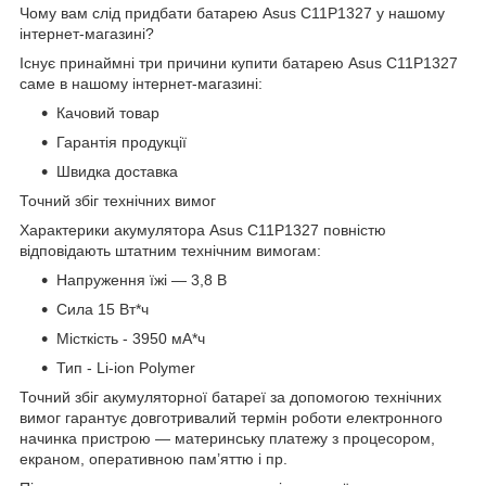
Чому вам слід придбати батарею Asus C11P1327 у нашому
інтернет-магазині?
Існує принаймні три причини купити батарею Asus C11P1327
саме в нашому інтернет-магазині:
Качовий товар
Гарантія продукції
Швидка доставка
Точний збіг технічних вимог
Характерики акумулятора Asus C11P1327 повністю
відповідають штатним технічним вимогам:
Напруження їжі — 3,8 В
Сила 15 Вт*ч
Місткість - 3950 мА*ч
Тип - Li-ion Polymer
Точний збіг акумуляторної батареї за допомогою технічних
вимог гарантує довготривалий термін роботи електронного
начинка пристрою — материнську платежу з процесором,
екраном, оперативною пам’яттю і пр.