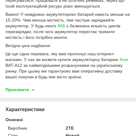
перегріватися, працювати в не штатних режимах, через що
їхній експлуатаційній ресурс різко зменшується.
Важно! У невідомих акумуляторних батарей ємкість менше на
15-20%. Чим менша місткість, тим частіше заряджайте
акумулятор. У будь-якого
АКБ
є безмежна кількість циклів
перезарядки, після чого акумулятор перестає тримати
місткість і його потрібно міняти.
Вигідна ціна надбання
Це ще одна перевага, яку вам пропонує наш інтернет-
магазин. У нас ви можете купити акумуляторну батарею
Acer
BAT-A12 за найвигіднішими розрахунками на українському
ринку. При цьому ми гарантуємо вам оперативну доставку
вашої покупки в будь-яке місто країни.
Приховати
Характеристики
Основні
Виробник
ZTE
Стан
Новий