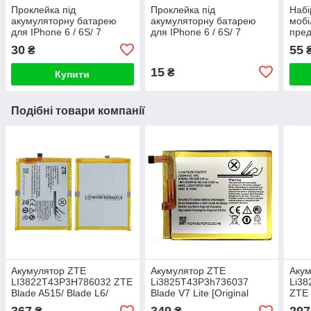
Проклейка під
Проклейка під
Набі
акумуляторну батарею
акумуляторну батарею
мобі
для IPhone 6 / 6S/ 7
для IPhone 6 / 6S/ 7
пред
потрійна
подвійна
30
55
₴
15
₴
Купити
Подібні товари компанії
Акумулятор ZTE
Акумулятор ZTE
Аку
LI3822T43P3H786032 ZTE
Li3825T43P3h736037
Li38
Blade A515/ Blade L6/
Blade V7 Lite [Original
ZTE
Blade V6/ Blade X7/ Blade
PRC]
/ ZT