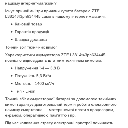
нашому інтернет-магазині?
Існує принаймні три причини купити батарею ZTE
L3814t43ph634445 саме в нашому інтернет-магазині:
Качовий товар
Гарантія продукції
Швидка доставка
Точний збіг технічних вимог
Характеристики акумулятора ZTE L3814t43ph634445
повністю відповідають штатним технічним вимогам:
Напруження їжі — 3,8 В
Потужність 5,3 Вт*ч
Місткість - 1400 мА*ч
Тип - Li-ion
Точний збіг акумуляторної батареї за допомогою технічних
вимог гарантує довготривалий термін роботи електронного
начинку смартфона — материнської плати з процесором,
екраном, оперативною пам’яттю і пр.
Під час коливання стресу електронні пристрої починають