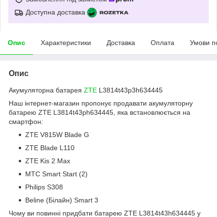
Доступна доставка
Опис
Характеристики
Доставка
Оплата
Умови п
Опис
Акумуляторна батарея
ZTE
L3814t43p3h634445
Наш інтернет-магазин пропонує продавати акумуляторну
батарею ZTE L3814t43ph634445, яка встановлюється на
смартфон:
ZTE V815W Blade G
ZTE Blade L110
ZTE Kis 2 Max
МТС Smart Start (2)
Philips S308
Beline (Білайн) Smart 3
Чому ви повинні придбати батарею ZTE L3814t43h634445 у