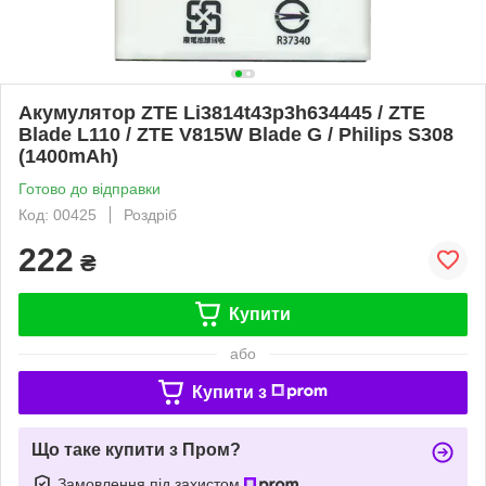
Акумулятор ZTE Li3814t43p3h634445 / ZTE
Blade L110 / ZTE V815W Blade G / Philips S308
(1400mAh)
Готово до відправки
Код: 00425
Роздріб
222
₴
Купити
або
Купити з
Що таке купити з Пром?
Замовлення під захистом