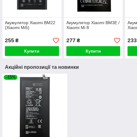
Акумулятор Xiaomi BM22
Акумулятор Xiaomi BM3E /
Акум
(Xiaomi Mi5)
Xiaomi Mi 8
Xiao
255
277
233
₴
₴
Купити
Купити
Акційні пропозиції та новинки
–15%