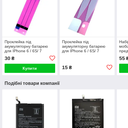
Проклейка під
Проклейка під
Набі
акумуляторну батарею
акумуляторну батарею
мобі
для IPhone 6 / 6S/ 7
для IPhone 6 / 6S/ 7
пред
потрійна
подвійна
30
55
₴
15
₴
Купити
Подібні товари компанії