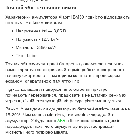
Точний збіг технічних вимог
Характерики акумулятора Xiaomi BM39 повністю відповідають
штатним технічним вимогам:
Напруження їжі — 3,85 В
Потужність - 12,9 Вт*ч
Місткість - 3350 мА*ч
Тип - Li-ion
Точний збіг акумуляторної батареї за допомогою технічних
вимог гарантує довготривалий термін роботи електронного
начинку смартфона — материнської плати з процесором,
екраном, оперативною пам’яттю і пр.
Під час коливання напруження електронні пристрої
починають перегріватися, працювати в не штатних режимах,
через що їхній експлуатаційний ресурс різко зменшується.
Важно! У невідомих акумуляторних батарей ємкість менше на
15-20%. Чим менша місткість, тим частіше заряджайте
акумулятор. У будь-якого
АКБ
є безмежна кількість циклів
перезарядки, після чого акумулятор перестає тримати
місткість і його потрібно міняти.