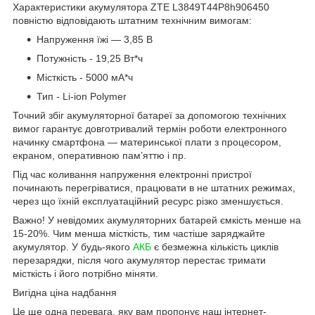
Характеристики акумулятора ZTE L3849T44P8h906450
повністю відповідають штатним технічним вимогам:
Напруження їжі — 3,85 В
Потужність - 19,25 Вт*ч
Місткість - 5000 мА*ч
Тип - Li-ion Polymer
Точний збіг акумуляторної батареї за допомогою технічних
вимог гарантує довготривалий термін роботи електронного
начинку смартфона — материнської плати з процесором,
екраном, оперативною пам’яттю і пр.
Під час коливання напруження електронні пристрої
починають перегріватися, працювати в не штатних режимах,
через що їхній експлуатаційний ресурс різко зменшується.
Важно! У невідомих акумуляторних батарей ємкість менше на
15-20%. Чим менша місткість, тим частіше заряджайте
акумулятор. У будь-якого
АКБ
є безмежна кількість циклів
перезарядки, після чого акумулятор перестає тримати
місткість і його потрібно міняти.
Вигідна ціна надбання
Це ще одна перевага, яку вам пропонує наш інтернет-