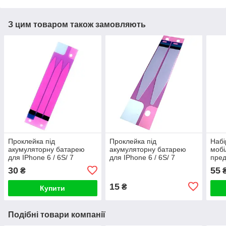
З цим товаром також замовляють
Проклейка під
Проклейка під
Набі
акумуляторну батарею
акумуляторну батарею
мобі
для IPhone 6 / 6S/ 7
для IPhone 6 / 6S/ 7
пред
потрійна
подвійна
30
55
₴
15
₴
Купити
Подібні товари компанії