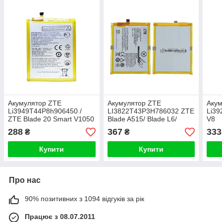
Акумулятор ZTE
Акумулятор ZTE
Аку
Li3949T44P8h906450 /
LI3822T43P3H786032 ZTE
Li39
ZTE Blade 20 Smart V1050
Blade A515/ Blade L6/
V8
Blade V6/ Blade X7/ Blade
288
367
333
₴
₴
Z7
Купити
Купити
Про нас
90% позитивних з 1094 відгуків за рік
Працює з 08.07.2011