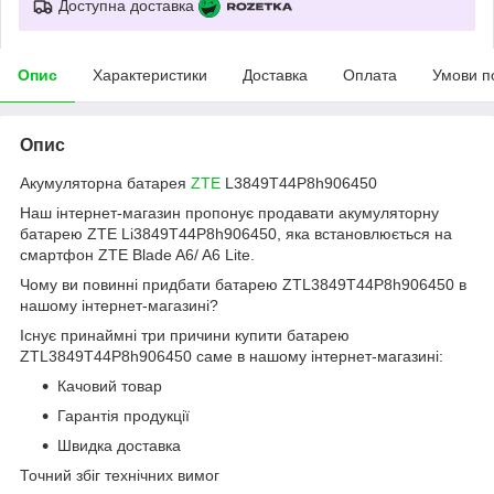
Доступна доставка
Опис
Характеристики
Доставка
Оплата
Умови п
Опис
Акумуляторна батарея
ZTE
L3849T44P8h906450
Наш інтернет-магазин пропонує продавати акумуляторну
батарею ZTE Li3849T44P8h906450, яка встановлюється на
смартфон ZTE Blade A6/ A6 Lite.
Чому ви повинні придбати батарею ZTL3849T44P8h906450 в
нашому інтернет-магазині?
Існує принаймні три причини купити батарею
ZTL3849T44P8h906450 саме в нашому інтернет-магазині:
Качовий товар
Гарантія продукції
Швидка доставка
Точний збіг технічних вимог