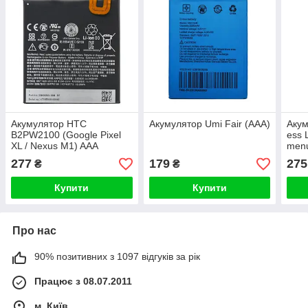
Акумулятор HTC
Акумулятор Umi Fair (AAA)
Акум
B2PW2100 (Google Pixel
ess 
XL / Nexus M1) AAA
menu
Pixus
277
179
275
₴
₴
Купити
Купити
Про нас
90% позитивних з 1097 відгуків за рік
Працює з 08.07.2011
м. Київ