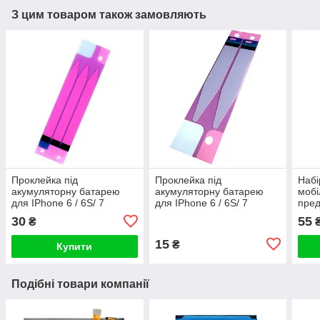
З цим товаром також замовляють
Проклейка під
Проклейка під
Набі
акумуляторну батарею
акумуляторну батарею
мобі
для IPhone 6 / 6S/ 7
для IPhone 6 / 6S/ 7
пред
потрійна
подвійна
30
55
₴
15
₴
Купити
Подібні товари компанії