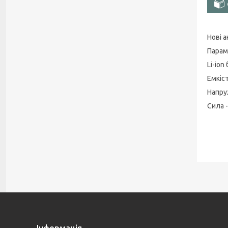
Нові 
Парам
Li-ion
Емкіс
Напру
Сила 