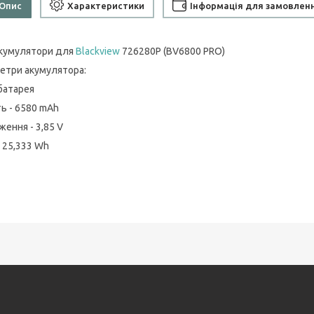
Опис
Характеристики
Інформація для замовлен
акумулятори для
Blackview
726280P (BV6800 PRO)
етри акумулятора:
 батарея
ть - 6580 mAh
ження - 3,85 V
- 25,333 Wh