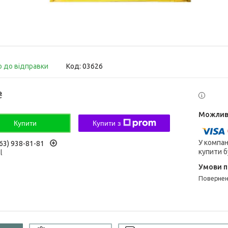
о до відправки
Код:
03626
₴
Купити
Купити з
У компан
63) 938-81-81
купити б
l
поверне