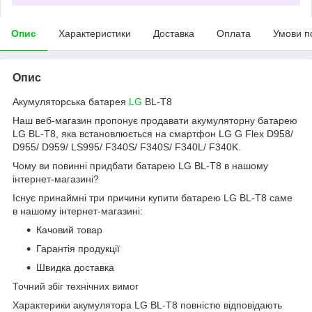
Опис
Характеристики
Доставка
Оплата
Умови п
Опис
Акумуляторська батарея
LG
BL-T8
Наш веб-магазин пропонує продавати акумуляторну батарею
LG BL-T8, яка встановлюється на смартфон LG G Flex D958/
D955/ D959/ LS995/ F340S/ F340S/ F340L/ F340K.
Чому ви повинні придбати батарею LG BL-T8 в нашому
інтернет-магазині?
Існує принаймні три причини купити батарею LG BL-T8 саме
в нашому інтернет-магазині:
Качовий товар
Гарантія продукції
Швидка доставка
Точний збіг технічних вимог
Характерики акумулятора LG BL-T8 повністю відповідають