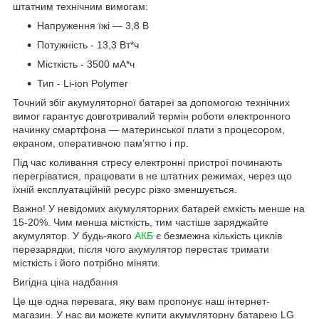
штатним технічним вимогам:
Напруження їжі — 3,8 В
Потужність - 13,3 Вт*ч
Місткість - 3500 мА*ч
Тип - Li-ion Polymer
Точний збіг акумуляторної батареї за допомогою технічних
вимог гарантує довготривалий термін роботи електронного
начинку смартфона — материнської плати з процесором,
екраном, оперативною пам’яттю і пр.
Під час коливання стресу електронні пристрої починають
перегріватися, працювати в не штатних режимах, через що
їхній експлуатаційній ресурс різко зменшується.
Важно! У невідомих акумуляторних батарей ємкість менше на
15-20%. Чим менша місткість, тим частіше заряджайте
акумулятор. У будь-якого
АКБ
є безмежна кількість циклів
перезарядки, після чого акумулятор перестає тримати
місткість і його потрібно міняти.
Вигідна ціна надбання
Це ще одна перевага, яку вам пропонує наш інтернет-
магазин. У нас ви можете купити акумуляторну батарею LG