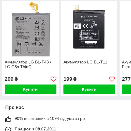
Акумулятор LG BL-T43 /
Акумулятор LG BL-T11
Акум
LG G8s ThinQ
Flex 
299
199
277
₴
₴
Купити
Купити
Про нас
90% позитивних з 1094 відгуків за рік
Працює з 08.07.2011