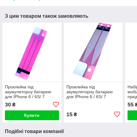
З цим товаром також замовляють
Проклейка під
Проклейка під
Набі
акумуляторну батарею
акумуляторну батарею
мобі
для IPhone 6 / 6S/ 7
для IPhone 6 / 6S/ 7
пред
потрійна
подвійна
30
55
₴
15
₴
Купити
Подібні товари компанії