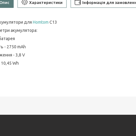
Опис
Характеристики
Інформація для замовлен
акумулятори для
Homtom
C13
етри акумулятора:
 батарея
ть - 2750 mAh
ення - 3,8 V
- 10,45 Wh