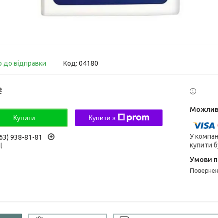
о до відправки
Код:
04180
₴
Купити
Купити з
У компан
63) 938-81-81
купити б
l
поверне