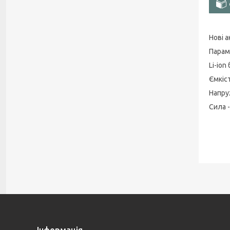
Нові 
Парам
Li-ion
Ємкіс
Напруж
Сила 