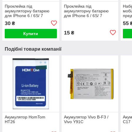
Проклейка під
Проклейка під
Набі
акумуляторну батарею
акумуляторну батарею
мобі
для IPhone 6 / 6S/ 7
для IPhone 6 / 6S/ 7
пред
потрійна
подвійна
30
55
₴
15
₴
Купити
Подібні товари компанії
Акумулятор HomTom
Акумулятор Vivo B-F3 /
Акум
HT26
Vivo Y91C
C17 