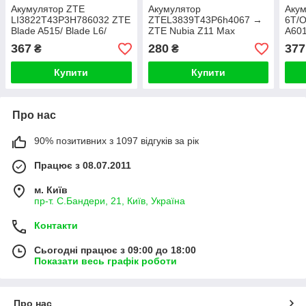
Акумулятор ZTE
Акумулятор
Акум
LI3822T43P3H786032 ZTE
ZTEL3839T43P6h4067 →
6T/O
Blade A515/ Blade L6/
ZTE Nubia Z11 Max
A601
Blade V6/ Blade X7/ Blade
367
280
377
₴
₴
Z7
Купити
Купити
Про нас
90% позитивних з 1097 відгуків за рік
Працює з 08.07.2011
м. Київ
пр-т. С.Бандери, 21, Київ, Україна
Контакти
Сьогодні працює з 09:00 до 18:00
Показати весь графік роботи
Про нас