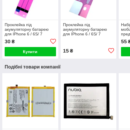
Проклейка під
Проклейка під
Набі
акумуляторну батарею
акумуляторну батарею
мобі
для IPhone 6 / 6S/ 7
для IPhone 6 / 6S/ 7
пред
потрійна
подвійна
30
55
₴
15
₴
Купити
Подібні товари компанії