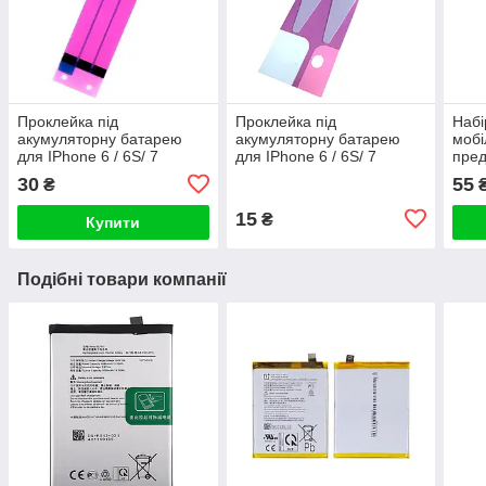
Проклейка під
Проклейка під
Набі
акумуляторну батарею
акумуляторну батарею
мобі
для IPhone 6 / 6S/ 7
для IPhone 6 / 6S/ 7
пред
потрійна
подвійна
30
55
₴
15
₴
Купити
Подібні товари компанії