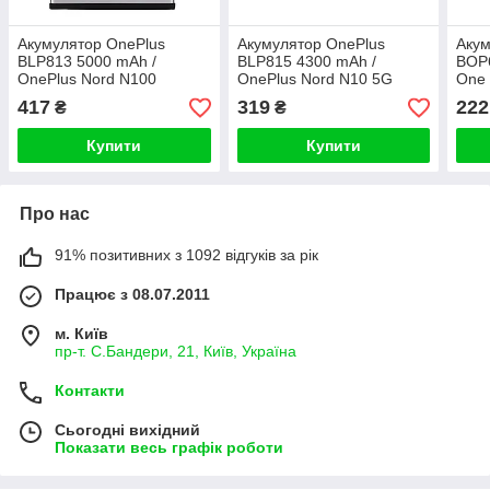
Акумулятор OnePlus
Акумулятор OnePlus
Аку
BLP813 5000 mAh /
BLP815 4300 mAh /
BOP
OnePlus Nord N100
OnePlus Nord N10 5G
One 
417
319
222
₴
₴
Купити
Купити
Про нас
91% позитивних з 1092 відгуків за рік
Працює з 08.07.2011
м. Київ
пр-т. С.Бандери, 21, Київ, Україна
Контакти
Сьогодні вихідний
Показати весь графік роботи