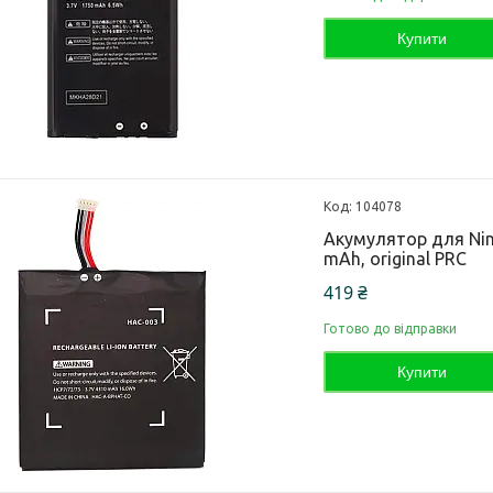
Купити
104078
Акумулятор для Nint
mAh, original PRC
419 ₴
Готово до відправки
Купити