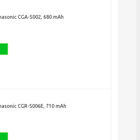
asonic CGA-S002, 680 mAh
asonic CGR-S006E, 710 mAh