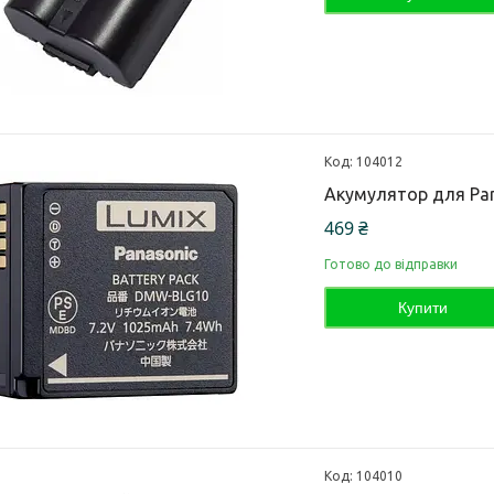
104012
Акумулятор для Pa
469 ₴
Готово до відправки
Купити
104010