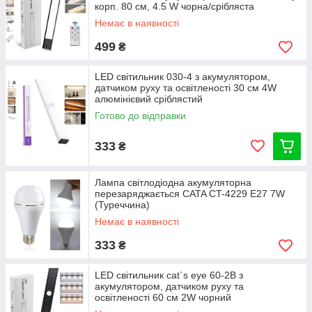
корп. 80 см, 4.5 W чорна/срібляста
Немає в наявності
499
₴
LED світильник 030-4 з акумулятором,
датчиком руху та освітленості 30 см 4W
алюмінієвий сріблястий
Готово до відправки
333
₴
Лампа світлодіодна акумуляторна
перезаряджається CATA CT-4229 E27 7W
(Туреччина)
Немає в наявності
333
₴
LED світильник cat`s eye 60-2B з
акумулятором, датчиком руху та
освітленості 60 см 2W чорний