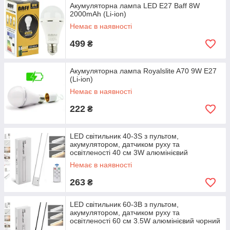
Акумуляторна лампа LED E27 Baff 8W
2000mAh (Li-ion)
Немає в наявності
499
₴
Акумуляторна лампа Royalslite A70 9W E27
(Li-ion)
Немає в наявності
222
₴
LED світильник 40-3S з пультом,
акумулятором, датчиком руху та
освітленості 40 см 3W алюмінієвий
сріблястий
Немає в наявності
263
₴
LED світильник 60-3B з пультом,
акумулятором, датчиком руху та
освітленості 60 см 3.5W алюмінієвий чорний